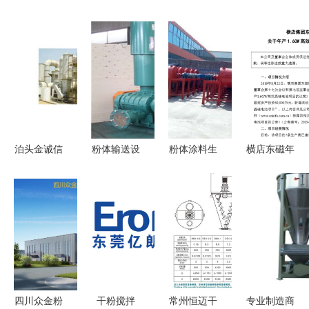
泊头金诚信
粉体输送设
粉体涂料生
横店东磁年
环保 优质
备报价指南
产设备市场
产1.6GW高
静电除尘
与厂家选择
指南 价
效晶硅电池
器，工业粉
策略
格、批发与
项目投产，
尘治理的可
厂家选择
粉体设备支
靠之选
撑核心工艺
四川众金粉
干粉搅拌
常州恒迈干
专业制造商