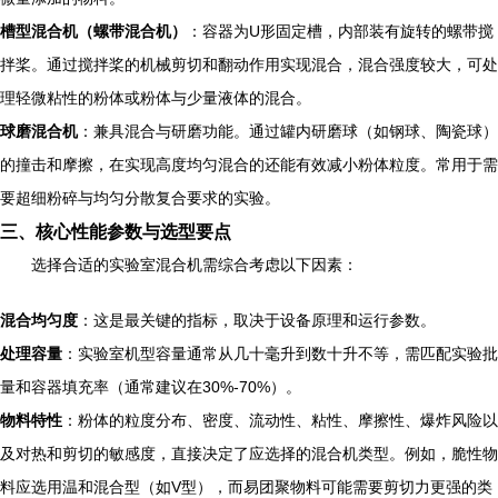
槽型混合机（螺带混合机）
：容器为U形固定槽，内部装有旋转的螺带搅
拌桨。通过搅拌桨的机械剪切和翻动作用实现混合，混合强度较大，可处
理轻微粘性的粉体或粉体与少量液体的混合。
球磨混合机
：兼具混合与研磨功能。通过罐内研磨球（如钢球、陶瓷球）
的撞击和摩擦，在实现高度均匀混合的还能有效减小粉体粒度。常用于需
要超细粉碎与均匀分散复合要求的实验。
三、核心性能参数与选型要点
选择合适的实验室混合机需综合考虑以下因素：
混合均匀度
：这是最关键的指标，取决于设备原理和运行参数。
处理容量
：实验室机型容量通常从几十毫升到数十升不等，需匹配实验批
量和容器填充率（通常建议在30%-70%）。
物料特性
：粉体的粒度分布、密度、流动性、粘性、摩擦性、爆炸风险以
及对热和剪切的敏感度，直接决定了应选择的混合机类型。例如，脆性物
料应选用温和混合型（如V型），而易团聚物料可能需要剪切力更强的类