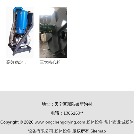
体设备二期
机、洗衣粉
燥设备有限
优惠供应
新工厂正式
搅拌机、粉
公司 专业
详解1吨立
奠基，产业
体搅拌机
制造1立方
式粉体塑料
升级与未来
东莞粉体设
化工粉体双
搅拌机
展望
备的核心力
螺杆混合机
量与应用
的领先供应
商
高效稳定，
三大核心粉
定制无忧
体混合设备
直销工业真
深度解析
空粉体输送
双螺杆、锥
机与吸粉设
体螺旋与饲
地址：天宁区郑陆镇新沟村
备的卓越性
料混合机的
电话：1386169**
能
应用与选择
Copyright © 2026
www.longchengdrying.com
粉体设备
常州市龙城粉体
设备有限公司
粉体设备
版权所有
Sitemap